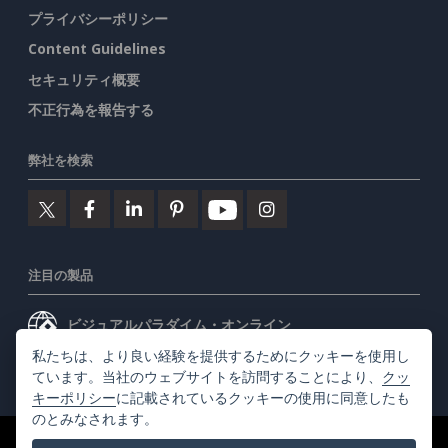
プライバシーポリシー
Content Guidelines
セキュリティ概要
不正行為を報告する
弊社を検索
注目の製品
ビジュアルパラダイム・オンライン
私たちは、より良い経験を提供するためにクッキーを使用し
ビジュアルパラダイムデスクトップ
ています。当社のウェブサイトを訪問することにより、
クッ
キーポリシー
に記載されているクッキーの使用に同意したも
のとみなされます。
©2026 by Visual Paradigm. 全ての権利を有する