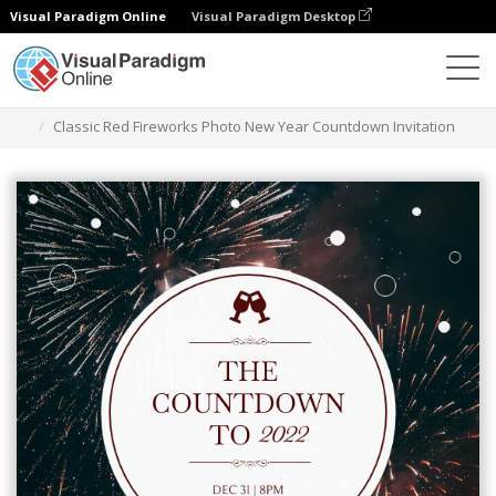
Visual Paradigm Online
Visual Paradigm Desktop
グラフィックデザインツール
テンプレート
招待状
Classic Red Fireworks Photo New Year Countdown Invitation