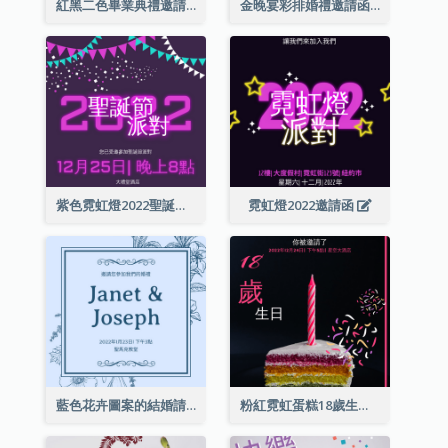
紅黑二色畢業典禮邀請函
金晚宴彩排婚禮邀請函
紫色霓虹燈2022聖誕晚會邀請函
霓虹燈2022邀請函
藍色花卉圖案的結婚請柬
粉紅霓虹蛋糕18歲生日請柬