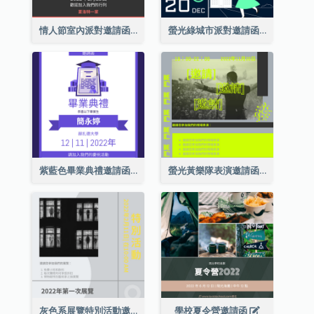
情人節室內派對邀請函
螢光綠城市派對邀請函
紫藍色畢業典禮邀請函
螢光黃樂隊表演邀請函
灰色系展覽特別活動邀請函
學校夏令營邀請函