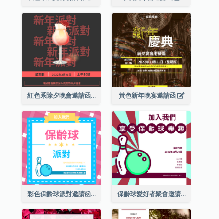
紅色系除夕晚會邀請函
黃色新年晚宴邀請函
彩色保齡球派對邀請函
保齡球愛好者聚會邀請函