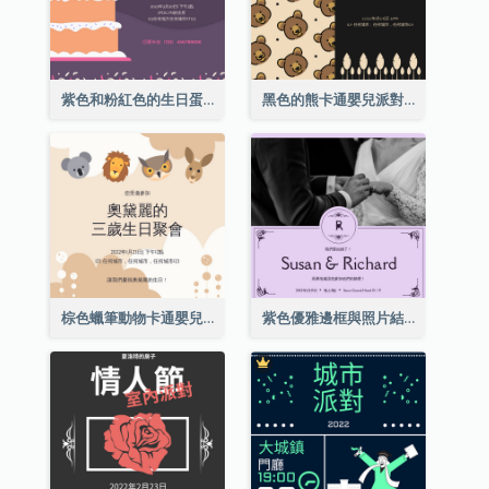
紫色和粉紅色的生日蛋糕插圖聚會請柬
黑色的熊卡通嬰兒派對請柬
棕色蠟筆動物卡通嬰兒生日邀請
紫色優雅邊框與照片結婚請柬