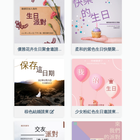
優雅花卉生日聚會邀請函
柔和的紫色生日快樂聚會請柬
棕色結婚請柬
少女粉紅色生日邀請柬