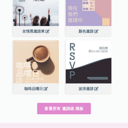
友情黑邀請柬
顏色邀請
咖啡品嚐日
波浪邀請
查看所有 邀請函 模板