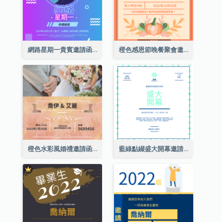
網路星期一貴賓邀請函
橙色感恩節晚餐聚會邀請函
橙色水彩風婚禮邀請函
藍綠點綴盛大開幕邀請函