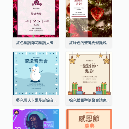
紅色聖誕節花聖誕大餐請柬
紅綠色的聖誕樹聖誕晚會邀請函
藍色雪人卡通聖誕節音樂會邀請
棕色插圖聖誕聚會請柬