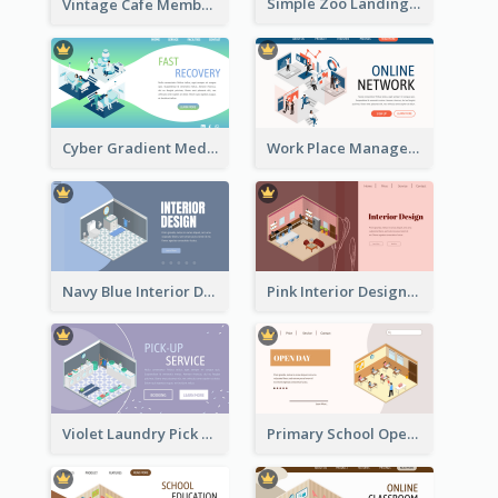
Simple Zoo Landing Page For More Details
Vintage Cafe Membership Registration Page With Isometric Graphics
Cyber Gradient Medical Appointment Banner With Isometric Diagram
Work Place Management Workshop Landing Page
Navy Blue Interior Designer Website With Isometric Diagram
Pink Interior Designer Landing Page With Isometric Graphics
Violet Laundry Pick Up Service With Isometric Diagram
Primary School Opening Day With Isometric Diagram