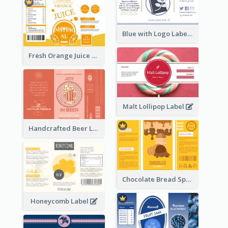
Blue with Logo Label
Fresh Orange Juice Label
Malt Lollipop Label
Handcrafted Beer Label
Chocolate Bread Spread Label
Honeycomb Label