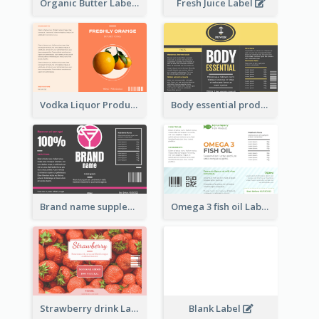
Organic Butter Label
Fresh Juice Label
Vodka Liquor Product Label
Body essential product label
Brand name supplement Label
Omega 3 fish oil Label
Strawberry drink Label
Blank Label