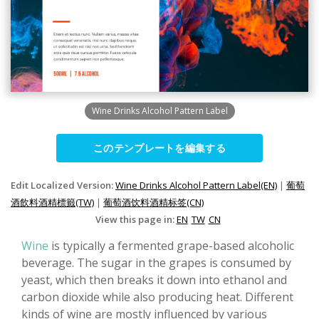
Wine Drinks Alcohol Pattern Label
このテンプレートを編集する
Edit Localized Version:
Wine Drinks Alcohol Pattern Label(EN)
|
葡萄
酒飲料酒精標籤(TW)
|
葡萄酒饮料酒精标签(CN)
View this page in:
EN
TW
CN
Wine
is typically a fermented grape-based alcoholic
beverage. The sugar in the grapes is consumed by
yeast, which then breaks it down into ethanol and
carbon dioxide while also producing heat. Different
kinds of wine are mostly influenced by various