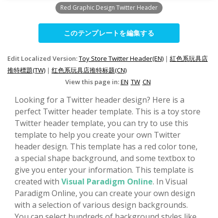
Red Graphic Design Twitter Header
このテンプレートを編集する
Edit Localized Version:
Toy Store Twitter Header(EN)
|
紅色系玩具店
推特標題(TW)
|
红色系玩具店推特标题(CN)
View this page in:
EN
TW
CN
Looking for a Twitter header design? Here is a
perfect Twitter header template. This is a toy store
Twitter header template, you can try to use this
template to help you create your own Twitter
header design. This template has a red color tone,
a special shape background, and some textbox to
give you enter your information. This template is
created with
Visual Paradigm Online
. In Visual
Paradigm Online, you can create your own design
with a selection of various design backgrounds.
You can select hundreds of background styles like