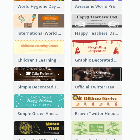
World Hygiene Day Promotion Twitter Header
Awesome World Press Freedom Day Twitter Header
International World Press Freedom Day Twitter Header
Happy Teachers' Day Twitter Header With Decorations Of Books
Children's Learning Center Twitter Header In Orange Colour Tone
Graphic Decorated Twitter Header About Storytelling Competition
Simple Decorated Twitter Header About Coffee
Official Twitter Header Of Orchestra
Simple Green And White Twitter Header With Theme Of Holiday
Brown Twitter Header Created For Toy Store