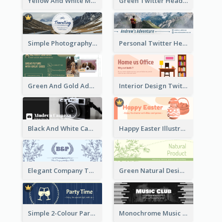
Yellow And White Music Instrument Twitter Header About Orchestra Performance
Green Twitter Header With Bamboo Decoration
Simple Photography Twitter Header Promoting Travelling
Personal Twitter Header Of Hiker
Green And Gold Adoption Promotion Header Design
Interior Design Twitter Header In Warm Colour Tone
Black And White Camera Twitter Header
Happy Easter Illustrated Twitter Header
Elegant Company Twitter Header In Blue Colour Tone
Green Natural Design Twitter Header
Simple 2-Colour Party Related Twitter Header
Monochrome Music Club Twitter Header With Decorations