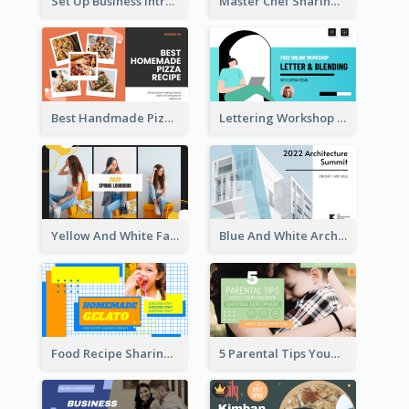
Set Up Business Intro YouTube Thumbnail
Master Chef Sharing YouTube Thumbnail
Best Handmade Pizza Recipe YouTube Thumbnail
Lettering Workshop YouTube Thumbnail Design
Yellow And White Fashion Girl Photo Lookbook YouTube Thumbnail
Blue And White Architecture Summit YouTube Thumbnail
Food Recipe Sharing YouTube Thumbnail
5 Parental Tips YouTube Thumbnail