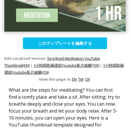
このテンプレートを編集する
Edit Localized Version:
Sing Bowl Meditation YouTube
Thumbnail(EN)
|
1小時唱歌碗環節Youtube影片縮圖(TW)
|
1小時唱歌碗
環節Youtube影片縮圖(CN)
View this page in:
EN
TW
CN
What are the steps for meditating? You can first
find a comfy place and take a sit. After sitting, try to
breathe deeply and close your eyes. You can now
focus your breath and let your body relax. After 5-
10 minutes, you can open your eyes. Here is a
YouTube thumbnail template designed for