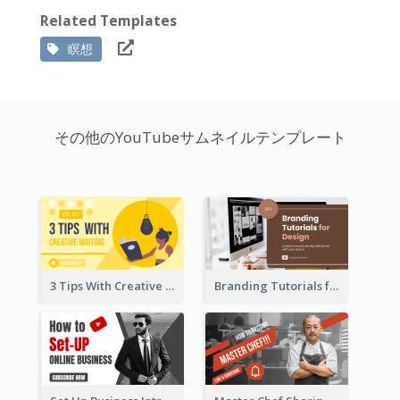
Related Templates
瞑想
その他のYouTubeサムネイルテンプレート
3 Tips With Creative Writing Youtube Thumbnails
Branding Tutorials for Design Youtube Thumbnail