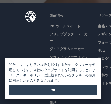
製品情報
リソー
PDFツールスイート
書籍 /
フリップブック・メーカ
デザイン
ー
フォー
ダイアグラムメーカー
学ぶ
グラフィックデザインツ
ブログ
ール
私たちは、より良い経験を提供するためにクッキーを使
ナレッ
用しています。当社のウェブサイトを訪問することによ
ドキュメントエディター
無料ツ
り、
クッキーポリシー
に記載されているクッキーの使用
プレゼンテーションメー
に同意したものとみなされます。
サイト
カー
OK
表計算エディター
価格