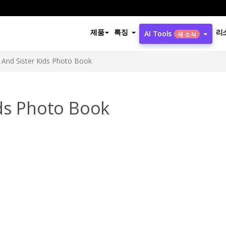
제품
특징
리
AI Tools
새 소식
 And Sister Kids Photo Book
ids Photo Book