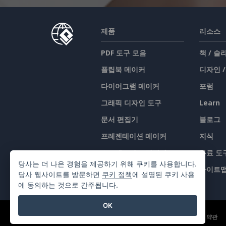
제품
리소스
PDF 도구 모음
책 / 
플립북 메이커
디자인 
다이어그램 메이커
포럼
그래픽 디자인 도구
Learn
문서 편집기
블로그
프레젠테이션 메이커
지식
스프레드시트 편집기
무료 도
당사는 더 나은 경험을 제공하기 위해 쿠키를 사용합니다.
가격 책정
사이트
당사 웹사이트를 방문하면
쿠키 정책
에 설명된 쿠키 사용
에 동의하는 것으로 간주됩니다.
OK
©2026 by Visual Paradigm. 모든 권리 보유.
서비스 약관