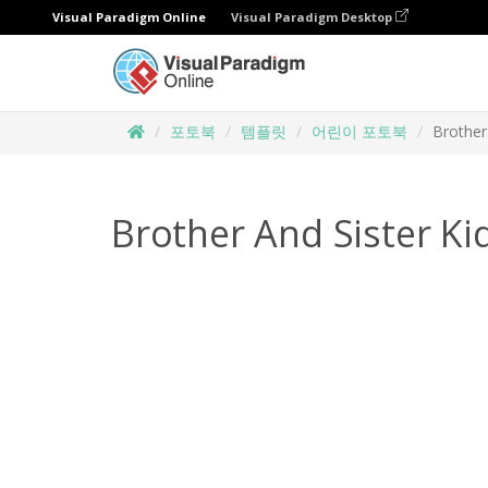
Visual Paradigm Online
Visual Paradigm Desktop
포토북
템플릿
어린이 포토북
Brother
Brother And Sister K