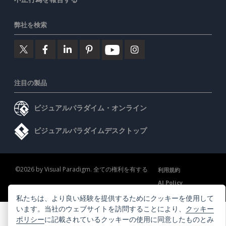
弊社を検索
注目の製品
ビジュアルパラダイム・オンライン
ビジュアルパラダイムデスクトップ
©2026 by Visual Paradigm. 全ての権利を有する
利用規約
AI Policy
プライバシーポリシー
Content Guidelines
セキュリティ概要
私たちは、より良い経験を提供するためにクッキーを使用して
います。当社のウェブサイトを訪問することにより、
クッキー
ポリシー
に記載されているクッキーの使用に同意したものとみ