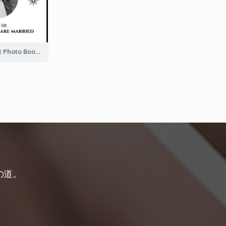
Wedding Guest Photo Book
の道。