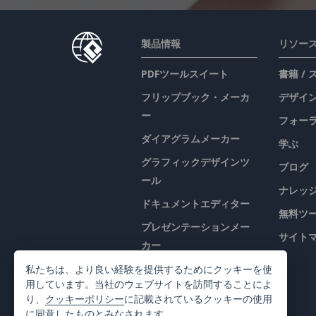
製品情報
リソー
PDFツールスイート
書籍 /
フリップブック・メーカ
デザイン
ー
フォー
ダイアグラムメーカー
学ぶ
グラフィックデザインツ
ブログ
ール
ナレッ
ドキュメントエディター
無料ツ
プレゼンテーションメー
サイト
カー
表計算エディター
私たちは、より良い経験を提供するためにクッキーを使
用しています。当社のウェブサイトを訪問することによ
価格
り、
クッキーポリシー
に記載されているクッキーの使用
に同意したものとみなされます。