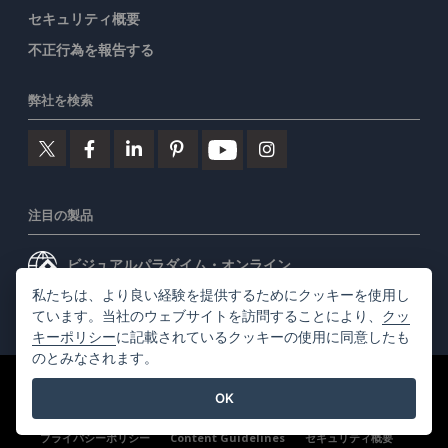
セキュリティ概要
不正行為を報告する
弊社を検索
注目の製品
ビジュアルパラダイム・オンライン
私たちは、より良い経験を提供するためにクッキーを使用し
ビジュアルパラダイムデスクトップ
ています。当社のウェブサイトを訪問することにより、
クッ
キーポリシー
に記載されているクッキーの使用に同意したも
のとみなされます。
©2026 by Visual Paradigm. 全ての権利を有する
利用規約
OK
AI Policy
プライバシーポリシー
Content Guidelines
セキュリティ概要