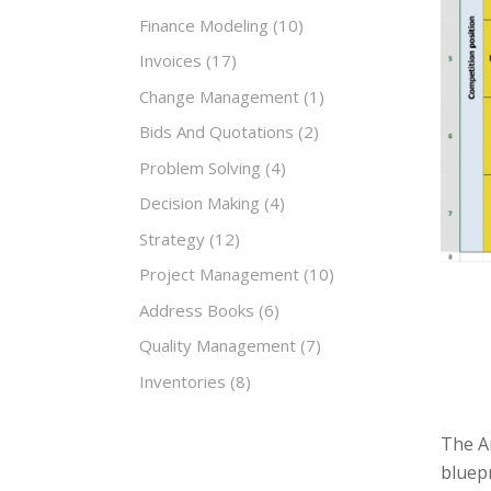
Finance Modeling
(10)
Invoices
(17)
Change Management
(1)
Bids And Quotations
(2)
Problem Solving
(4)
Decision Making
(4)
Strategy
(12)
Project Management
(10)
Address Books
(6)
Quality Management
(7)
Inventories
(8)
The A
bluepr