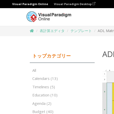
Visual Paradigm Online
Visual Paradigm Desktop
表計算エディタ
テンプレート
ADL Matr
AD
トップカテゴリー
All
Calendars
(13)
Timelines
(5)
Education
(10)
Agenda
(2)
Budget
(40)