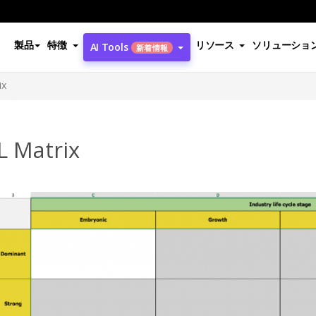
製品
特徴
リソース
ソリューショ
AI Tools
新着情報
ix
L Matrix