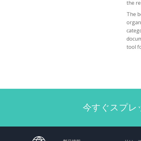
the re
The be
organ
catego
docume
tool f
今すぐスプレ