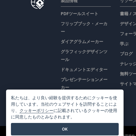
製品情報
リソー
PDFツールスイート
書籍 /
フリップブック・メーカ
デザイン
ー
フォー
ダイアグラムメーカー
学ぶ
グラフィックデザインツ
ブログ
ール
ナレッ
ドキュメントエディター
無料ツ
プレゼンテーションメー
サイト
カー
表計算エディター
私たちは、より良い経験を提供するためにクッキーを使
用しています。当社のウェブサイトを訪問することによ
価格
り、
クッキーポリシー
に記載されているクッキーの使用
に同意したものとみなされます。
OK
©2026 by Visual Paradigm. 全ての権利を有する
利用規約