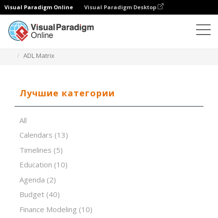
Visual Paradigm Online
Visual Paradigm Desktop
Редактор электронных таблиц
Шаблоны
ADL Matrix
Лучшие категории
All
Calendars
(13)
Timelines
(5)
Education
(10)
Agenda
(2)
Budget
(40)
Finance Modeling
(10)