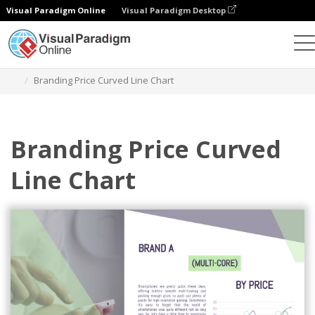
Visual Paradigm Online
Visual Paradigm Desktop
차트
템플릿
곡선형 라인 차트
Branding Price Curved Line Chart
Branding Price Curved
Line Chart