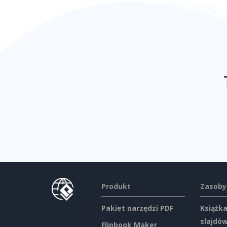
Produkt
Zasoby
Pakiet narzędzi PDF
Książka
slajdó
Flipbook Maker