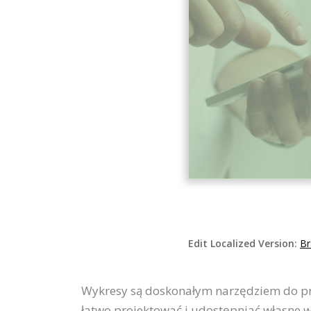
Edit Localized Version:
Br
Wykresy są doskonałym narzędziem do pr
łatwo projektować i udostępniać własne 