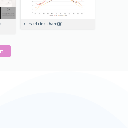
e
Curved Line Chart
NY