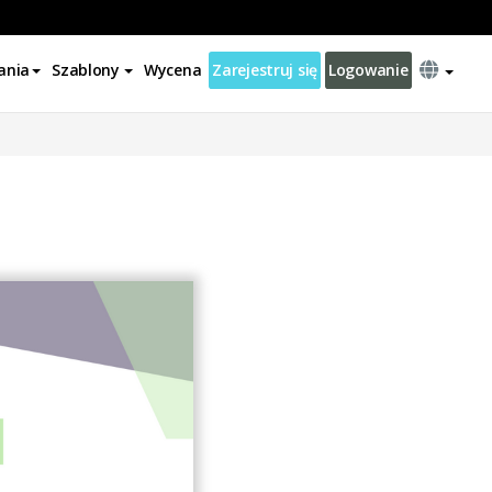
ania
Szablony
Wycena
Zarejestruj się
Logowanie