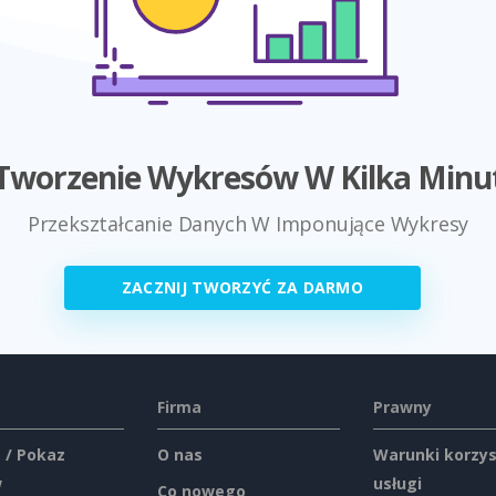
Tworzenie Wykresów W Kilka Minu
Przekształcanie Danych W Imponujące Wykresy
ZACZNIJ TWORZYĆ ZA DARMO
Firma
Prawny
 / Pokaz
O nas
Warunki korzys
w
usługi
Co nowego