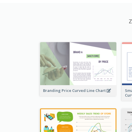
Z
Branding Price Curved Line Chart
Sma
Cur