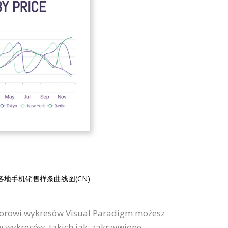
各地手机销售样条曲线图(CN)
torowi wykresów Visual Paradigm możesz
 wykresów, takich jak: zakrzywione