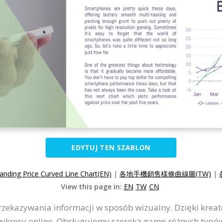
EDYTUJ TEN SZABLON
anding Price Curved Line Chart(EN)
|
各地手機銷售樣條曲線圖(TW)
|
View this page in:
EN
TW
CN
zekazywania informacji w sposób wizualny. Dzięki krea
wykresy online. Obsługujemy szeroką gamę różnych typów