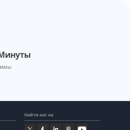
 Минуты
аммы
Найти нас на