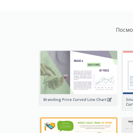
Посмо
Branding Price Curved Line Chart
Sma
Cur