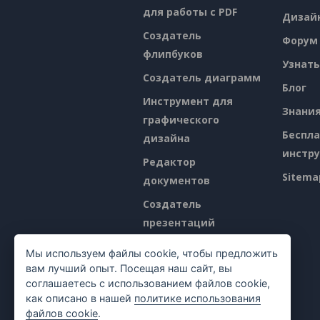
для работы с PDF
Дизай
Создатель
Форум
флипбуков
Узнать
Создатель диаграмм
Блог
Инструмент для
Знани
графического
Беспл
дизайна
инстр
Редактор
Sitema
документов
Создатель
презентаций
Редактор
Мы используем файлы cookie, чтобы предложить
электронных таблиц
вам лучший опыт. Посещая наш сайт, вы
соглашаетесь с использованием файлов cookie,
Ценообразование
как описано в нашей
политике использования
файлов cookie
.