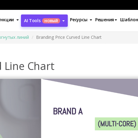
ункции
Ресурсы
Решения
Шабло
AI Tools
НОВЫЙ
гнутых линий
Branding Price Curved Line Chart
 Line Chart