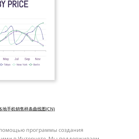
各地手机销售样条曲线图(CN)
С помощью программы создания
я ими в Интернете. Мы поддерживаем