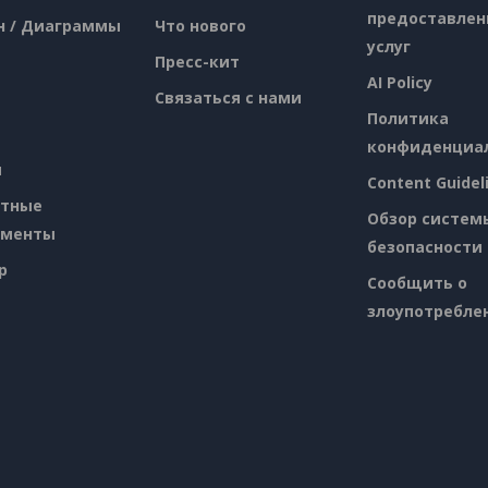
предоставлен
н / Диаграммы
Что нового
услуг
Пресс-кит
AI Policy
Связаться с нами
Политика
конфиденциа
я
Content Guidel
атные
Обзор систем
ументы
безопасности
p
Сообщить о
злоупотребле