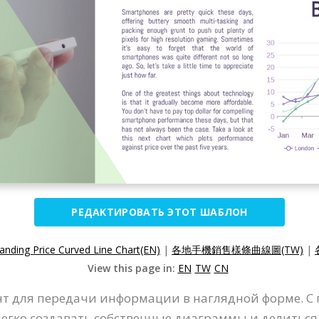
РЕДАКТИРОВАТЬ ЭТОТ ШАБЛОН
anding Price Curved Line Chart(EN)
|
各地手機銷售樣條曲線圖(TW)
|
View this page in:
EN
TW
CN
нт для передачи информации в наглядной форме. 
 легко создавать собственные диаграммы и делитьс