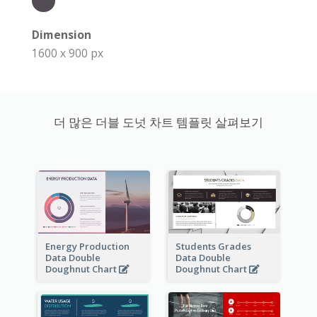
Dimension
1600 x 900 px
더 많은 더블 도넛 차트 템플릿 살펴보기
Energy Production
Students Grades
Data Double
Data Double
Doughnut Chart
Doughnut Chart