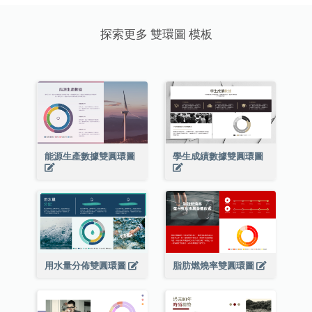
探索更多 雙環圖 模板
能源生產數據雙圓環圖
學生成績數據雙圓環圖
用水量分佈雙圓環圖
脂肪燃燒率雙圓環圖