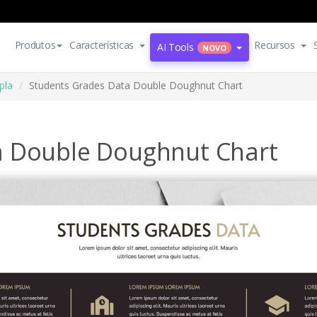
Produtos
Características
Recursos
AI Tools
NOVO
pla
Students Grades Data Double Doughnut Chart
a Double Doughnut Chart