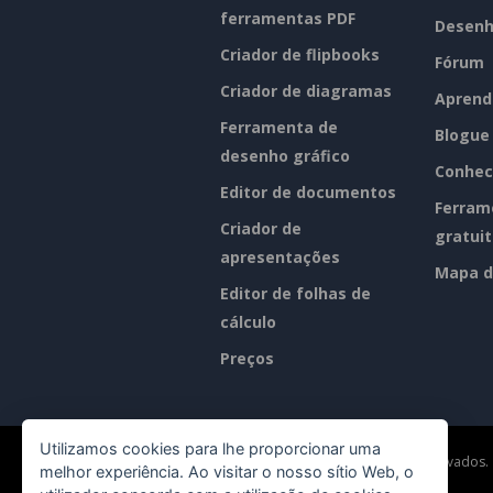
ferramentas PDF
Desenh
Criador de flipbooks
Fórum
Criador de diagramas
Aprend
Ferramenta de
Blogue
desenho gráfico
Conhec
Editor de documentos
Ferram
Criador de
gratui
apresentações
Mapa d
Editor de folhas de
cálculo
Preços
Utilizamos cookies para lhe proporcionar uma
©2026 by Visual Paradigm. Todos os direitos reservados.
melhor experiência. Ao visitar o nosso sítio Web, o