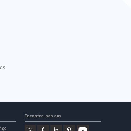
es
Encontre-nos em
iço