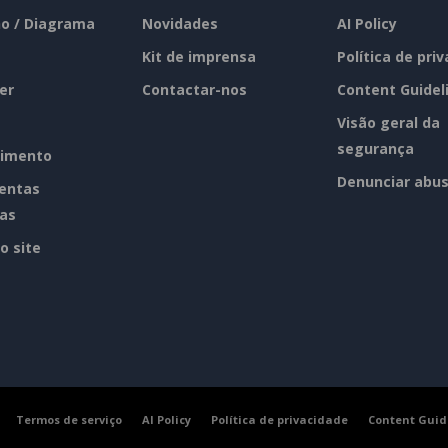
o / Diagrama
Novidades
AI Policy
Kit de imprensa
Política de pri
er
Contactar-nos
Content Guidel
Visão geral da
segurança
imento
Denunciar abu
entas
tas
o site
Termos de serviço
AI Policy
Política de privacidade
Content Guid