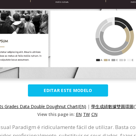
EDITAR ESTE MODELO
ts Grades Data Double Doughnut Chart(EN)
|
學生成績數據雙圓環圖(T
View this page in:
EN
TW
CN
isual Paradigm é ridiculamente fácil de utilizar. Basta 
dos profissionalmente, substituir os seus dados, fazer 