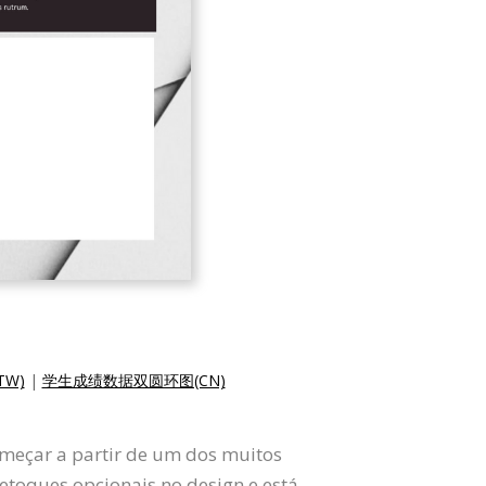
W)
|
学生成绩数据双圆环图(CN)
começar a partir de um dos muitos
retoques opcionais no design e está