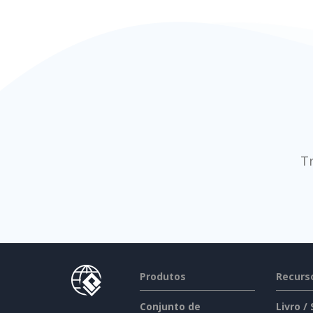
T
Produtos
Recurs
Conjunto de
Livro /