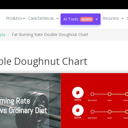
Produtos
Características
Recursos
AI Tools
NOVO
pla
Fat Burning Rate Double Doughnut Chart
ble Doughnut Chart