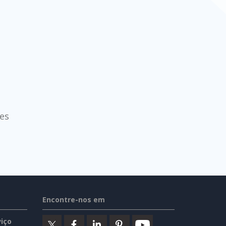
es
Encontre-nos em
iço