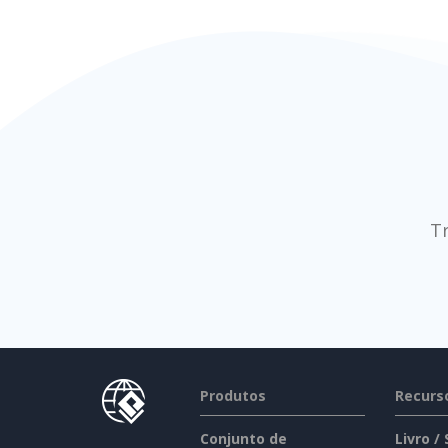
T
Produtos
Recurs
Conjunto de
Livro /