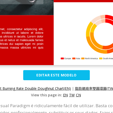
EDITAR ESTE MODELO
t Burning Rate Double Doughnut Chart(EN)
|
脂肪燃燒率雙圓環圖(TW
View this page in:
EN
TW
CN
isual Paradigm é ridiculamente fácil de utilizar. Basta 
dos profissionalmente, substituir os seus dados, fazer 