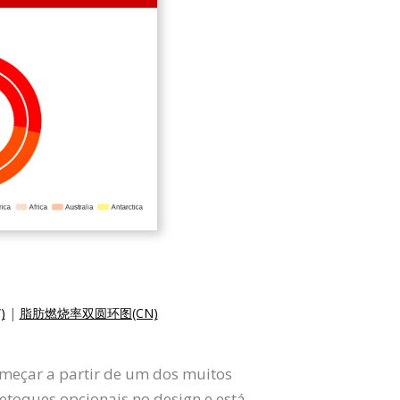
)
|
脂肪燃烧率双圆环图(CN)
começar a partir de um dos muitos
retoques opcionais no design e está