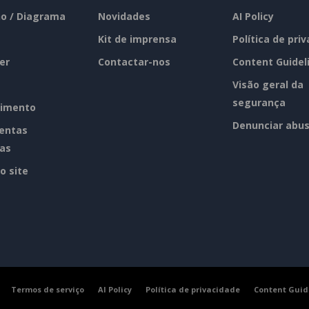
o / Diagrama
Novidades
AI Policy
Kit de imprensa
Política de pri
er
Contactar-nos
Content Guidel
Visão geral da
segurança
imento
Denunciar abu
entas
tas
o site
Termos de serviço
AI Policy
Política de privacidade
Content Guid