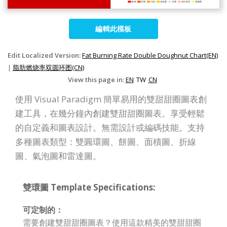
編輯此模板
Edit Localized Version:
Fat Burning Rate Double Doughnut Chart(EN)
|
脂肪燃烧率双圆环图(CN)
View this page in:
EN
TW
CN
使用 Visual Paradigm 簡單易用的雙甜甜圈圖表創
建工具，在幾分鐘內創建雙甜甜圈圖表。享受輕鬆
的自定義和圖表設計。無需設計或編碼技能。支持
多種圖表類型：雙圓環圖、餅圖、面積圖、折線
圖、氣泡圖和雷達圖。
雙環圖 Template Specifications:
可定制的：
需要創建雙甜甜圈圖表？使用這款精美的雙甜甜圈