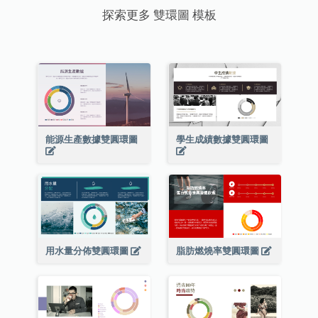
探索更多 雙環圖 模板
能源生產數據雙圓環圖
學生成績數據雙圓環圖
用水量分佈雙圓環圖
脂肪燃燒率雙圓環圖