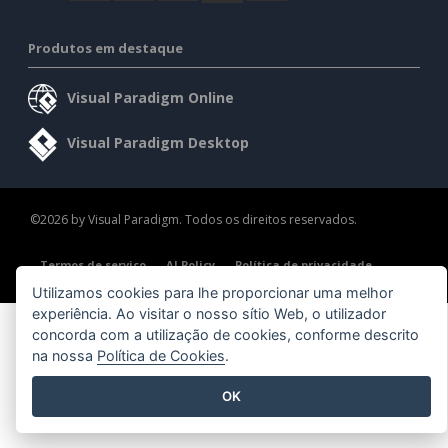
Produtos em destaque
Visual Paradigm Online
Visual Paradigm Desktop
©2026 by Visual Paradigm. Todos os direitos reservados.
Termos de serviço
AI Policy
Política de privacidade
Content Guidelines
Visão geral da segurança
Utilizamos cookies para lhe proporcionar uma melhor
experiência. Ao visitar o nosso sítio Web, o utilizador
concorda com a utilização de cookies, conforme descrito
na nossa
Política de Cookies
.
OK