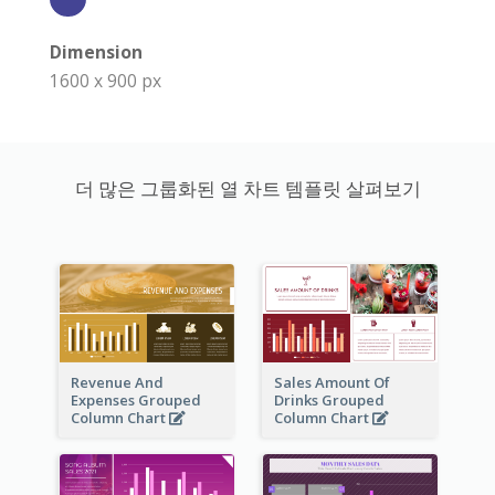
Dimension
1600 x 900 px
더 많은 그룹화된 열 차트 템플릿 살펴보기
Revenue And
Sales Amount Of
Expenses Grouped
Drinks Grouped
Column Chart
Column Chart