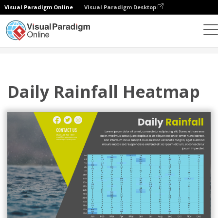
Visual Paradigm Online
Visual Paradigm Desktop
차트
템플릿
히트맵
Daily Rainfall Heatmap
Daily Rainfall Heatmap