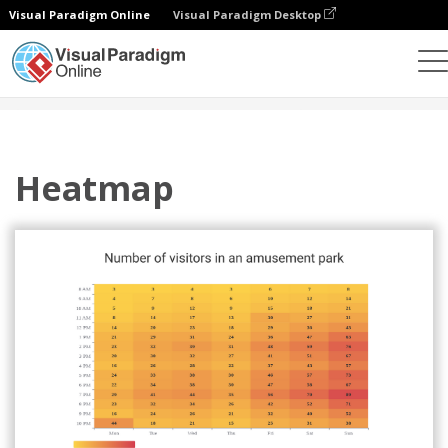
Visual Paradigm Online
Visual Paradigm Desktop
차트
템플릿
히트맵
Heatmap
Heatmap