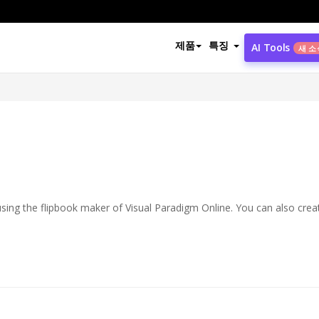
제품
특징
AI Tools
새 소
using the flipbook maker of Visual Paradigm Online. You can also crea