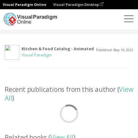
Visual Paradigm Online
Visual Paradigm Desktop
커뮤니티
사용자
Kitchen & Food Catalog - Animated
Published: May 16, 2022
Visual Paradigm
Recent publications from this author (
View
All
)
Related books (
View All
)