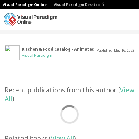
Visual Paradigm Online
Visual Paradigm Desktop
社区
用户
Kitchen & Food Catalog - Animated
Published: May 16, 2022
Visual Paradigm
Recent publications from this author (
View
All
)
Related books (
View All
)