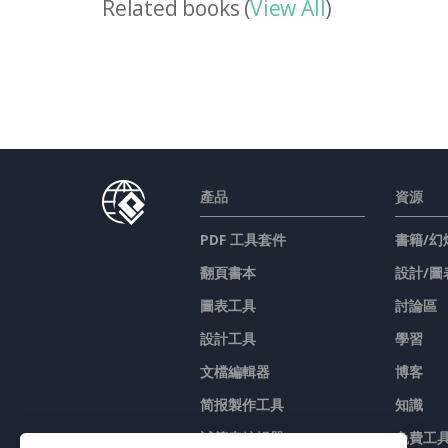
Related books (
View All
)
產品
資源
PDF 工具套件
書籍/幻
翻頁書本
設計/圖
圖表工具
討論區
設計工具
學習
文檔編輯器
博客
简报製作工具
知識
試算表編輯器
免費工