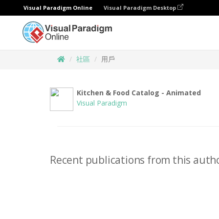
Visual Paradigm Online
Visual Paradigm Desktop
社區
用戶
Kitchen & Food Catalog - Animated
Visual Paradigm
Recent publications from this autho