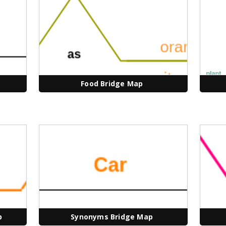
Food Bridge Map
p
Synonyms Bridge Map