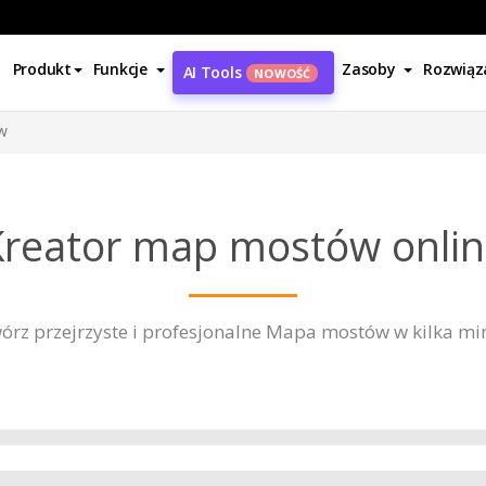
Produkt
Funkcje
Zasoby
Rozwiąz
AI Tools
NOWOŚĆ
w
reator map mostów onli
órz przejrzyste i profesjonalne Mapa mostów w kilka mi