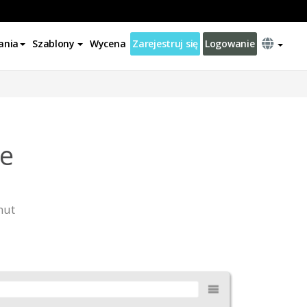
ania
Szablony
Wycena
Zarejestruj się
Logowanie
ne
nut