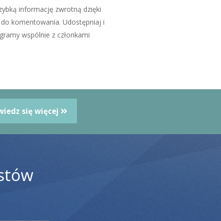
zybką informację zwrotną dzięki
 do komentowania. Udostępniaj i
agramy wspólnie z członkami
iedz się więcej
ostów