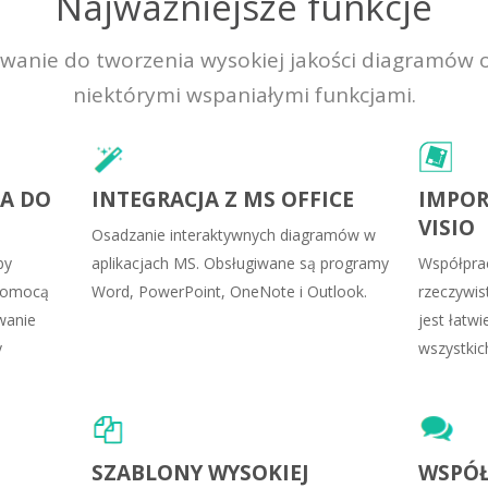
Najważniejsze funkcje
nie do tworzenia wysokiej jakości diagramów on
niektórymi wspaniałymi funkcjami.
IA DO
INTEGRACJA Z MS OFFICE
IMPO
VISIO
Osadzanie interaktywnych diagramów w
by
aplikacjach MS. Obsługiwane są programy
Współprac
 pomocą
Word, PowerPoint, OneNote i Outlook.
rzeczywis
owanie
jest łatwi
y
wszystkic
SZABLONY WYSOKIEJ
WSPÓŁ