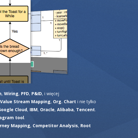
m
,
Wiring
,
PFD
,
P&ID
, i więcej
Value Stream Mapping
,
Org. Chart
i nie tylko
Google Cloud
,
IBM
,
Oracle
,
Alibaba
,
Tencent
.
agram tool
.
rney Mapping
,
Competitor Analysis
,
Root