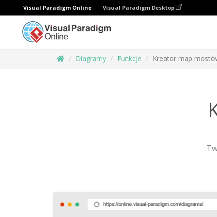
Visual Paradigm Online
Visual Paradigm Desktop
Diagramy
Funkcje
Kreator map mostó
K
Tw