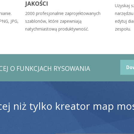
JAKOŚCI
Uzyskaj s
ianie.
2000 profesjonalnie zaprojektowanych
narzędziu
(PNG, JPG,
szablonów, które zapewniają
edytuj di
natychmiastową produktywność.
zespołu.
ĘCEJ O FUNKCJACH RYSOWANIA
Dow
ej niż tylko kreator map m