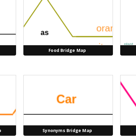
Food Bridge Map
p
Synonyms Bridge Map