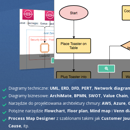
Diagramy techniczne:
UML
,
ERD
,
DFD
,
PERT
,
Network diagra
Diagramy biznesowe:
ArchiMate
,
BPMN
,
SWOT
,
Value Chain
,
Narzędzie do projektowania architektury chmury:
AWS
,
Azure
,
Potężne narzędzie
Flowchart
,
Floor plan
,
Mind map
i
Venn di
Process Map Designer
z szablonami takimi jak
Customer Jou
Cause
, itp.