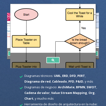
Diagramas técnicos:
UML
,
ERD
,
DFD
,
PERT
,
Diagrama de red
,
Cableado
,
PFD
,
P&ID
, y más
Diagramas de negocio:
ArchiMate
,
BPMN
,
SWOT
,
Cadena de valor
,
Value Stream Mapping
,
Org.
Chart
, y mucho más
Herramienta de diseño de arquitectura en la nube: