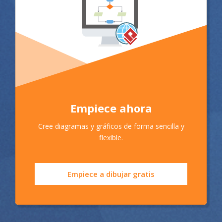
Empiece ahora
Cree diagramas y gráficos de forma sencilla y
flexible.
Empiece a dibujar gratis