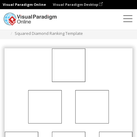
Visual Paradigm Online
Visual Paradigm Desktop
다이어그램
템플릿
다이아몬드 랭킹
Squared Diamond Ranking Template