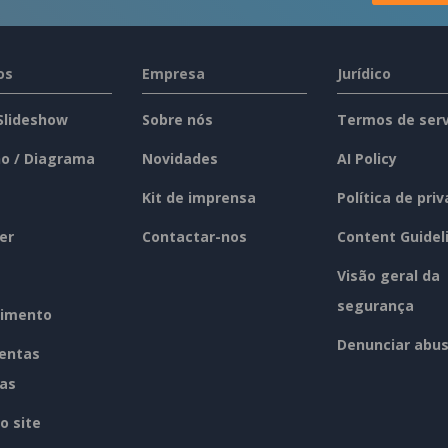
os
Empresa
Jurídico
 Slideshow
Sobre nós
Termos de serv
o / Diagrama
Novidades
AI Policy
Kit de imprensa
Política de pri
er
Contactar-nos
Content Guidel
Visão geral da
segurança
imento
Denunciar abu
entas
tas
o site