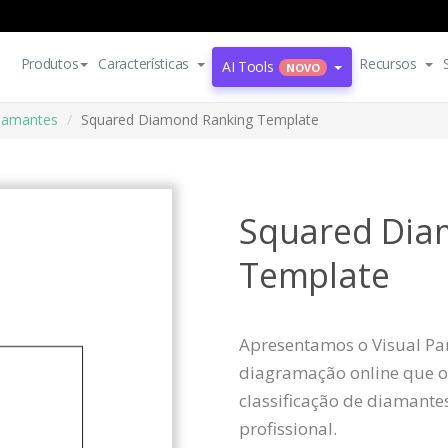
Produtos
Características
Recursos
AI Tools
NOVO
diamantes
Squared Diamond Ranking Template
Squared Dia
Template
Apresentamos o Visual Pa
diagramação online que o
classificação de diamante
profissional.