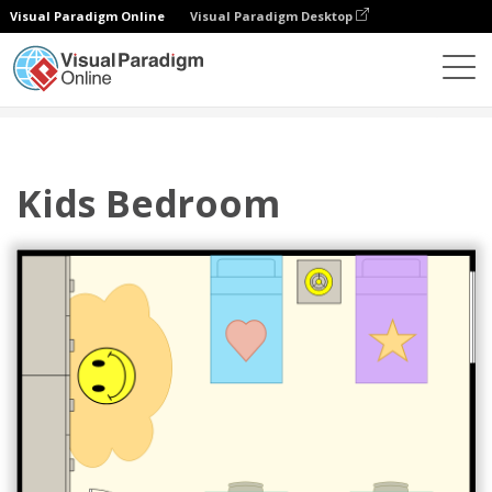
Visual Paradigm Online
Visual Paradigm Desktop
다이어그램
템플릿
침실 평면도
Kids Bedroom
Kids Bedroom