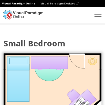
Visual Paradigm Online
Visual Paradigm Desktop
다이어그램
템플릿
침실 평면도
Small Bedroom
Small Bedroom