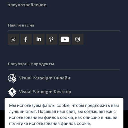
злоупотреблении
Найти нас на
Популярные продукты
Visual Paradigm Онлайн
Visual Paradigm Desktop
Мы используем файлы cookie, чтобы предложить вам
лучший опыт. Посещая наш сайт, вы соглашаетесь с
использованием файлов cookie, как описано в нашей
©2026 by Visual Paradigm. Все права защищены.
политике использования файлов cookie
.