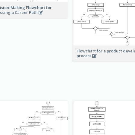
ision-Making Flowchart for
osing a Career Path
Flowchart for a product deve
process