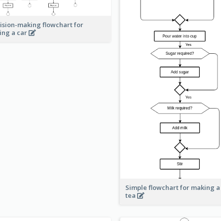
ision-making flowchart for
ing a car
Simple flowchart for making a
tea