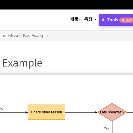
제품
특징
AI Tools
새 소식
hart Missed Bus Example
s Example