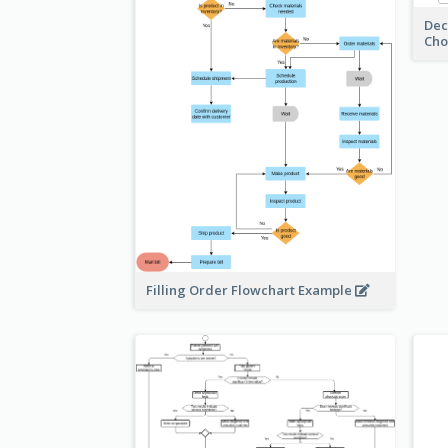
Dec
Cho
Filling Order Flowchart Example