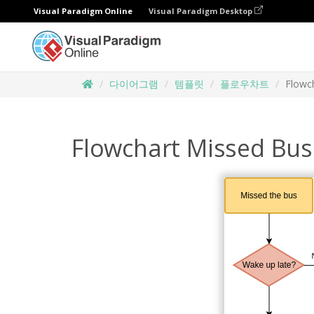
Visual Paradigm Online
Visual Paradigm Desktop
다이어그램
템플릿
플로우차트
Flowc
Flowchart Missed Bu