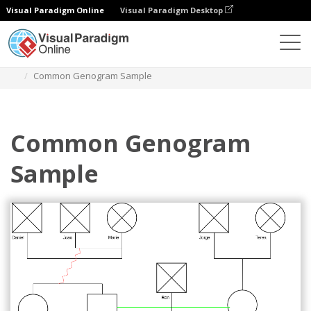
Visual Paradigm Online
Visual Paradigm Desktop
다이어그램
템플릿
제노그램
Common Genogram Sample
Common Genogram
Sample