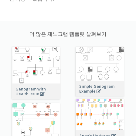
더 많은 제노그램 템플릿 살펴보기
Simple Genogram
Genogram with
Example
Health Issue
Anna's Heritage