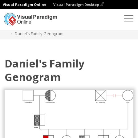
Visual Paradigm Online
Visual Paradigm Desktop
다이어그램
템플릿
제노그램
Daniel's Family Genogram
Daniel's Family
Genogram