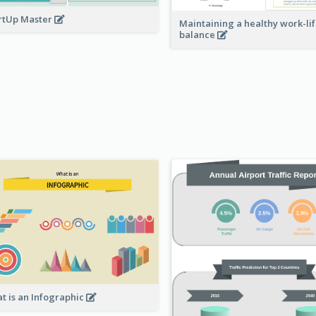
rtUp Master
Maintaining a healthy work-li
balance
t is an Infographic