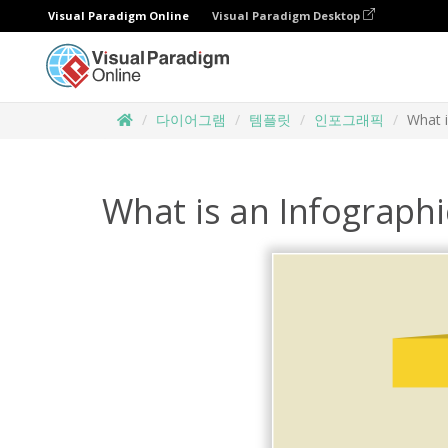
Visual Paradigm Online
Visual Paradigm Desktop
다이어그램
템플릿
인포그래픽
What i
What is an Infographi