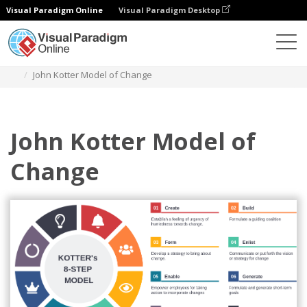
Visual Paradigm Online
Visual Paradigm Desktop
다이어그램
템플릿
코터의 8단계 변화 모델
John Kotter Model of Change
John Kotter Model of
Change