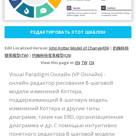
РЕДАКТИРОВАТЬ ЭТОТ ШАБЛОН
Edit Localized Version:
John Kotter Model of Change(EN)
|
約翰科特
變革模型(TW)
|
约翰科特变革模型(CN)
View this page in:
EN
TW
CN
Visual Paradigm Онлайн (VP Онлайн) -
онлайн-редактор рисования 8-шаговой
модели изменений Коттера,
поддерживающий 8-шаговую модель
изменений Коттера и другие типы
диаграмм, такие как ERD, организационная
диаграмма и др. С помощью интуитивно
понятного редактора 8-шаговой модели