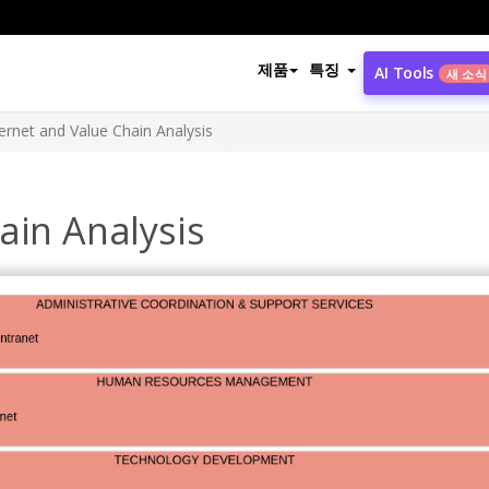
제품
특징
AI Tools
새 소식
ternet and Value Chain Analysis
ain Analysis