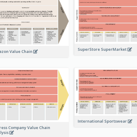
SuperStore SuperMarket
zon Value Chain
International Sportswear
ress Company Value Chain
lysis