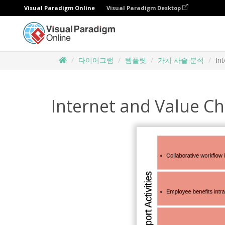
Visual Paradigm Online
Visual Paradigm Desktop
다이어그램
템플릿
가치 사슬 분석
In
Internet and Value Ch