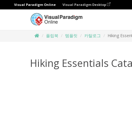
Visual Paradigm Online
Visual Paradigm Desktop
플립북
템플릿
카탈로그
Hiking Essen
Hiking Essentials Cat