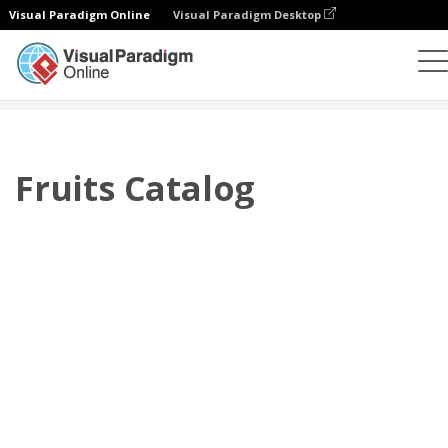
Visual Paradigm Online
Visual Paradigm Desktop
플립북
템플릿
카탈로그
Fruits Catalog
Fruits Catalog