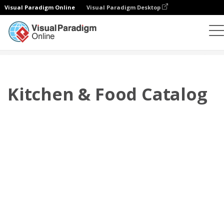
Visual Paradigm Online
Visual Paradigm Desktop
플립북
템플릿
카탈로그
Kitchen & Food Catalog
Kitchen & Food Catalog