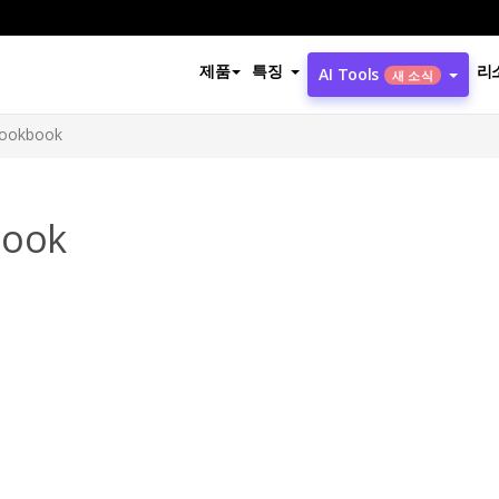
제품
특징
리
AI Tools
새 소식
 Lookbook
book