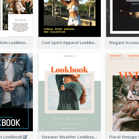
Spring Collection Lookbook
Cool Sport Apparel Lookbook
et Lookbook
Sweater Weather Lookbook