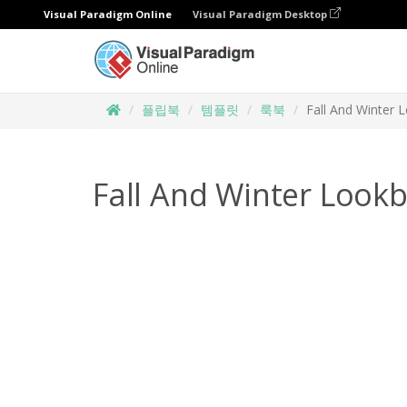
Visual Paradigm Online
Visual Paradigm Desktop
플립북
템플릿
룩북
Fall And Winter
Fall And Winter Look