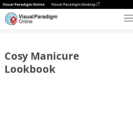
Visual Paradigm Online
Visual Paradigm Desktop
플립북
템플릿
룩북
Cosy Manicure Lookbook
Cosy Manicure
Lookbook